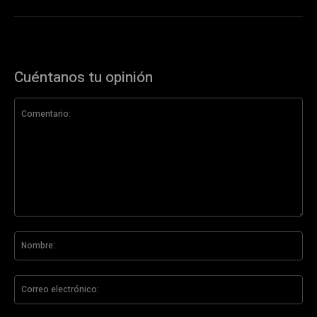
Cuéntanos tu opinión
Comentario:
No
Co
ele