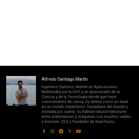
Alfredo Santiago Martín
Ingeniero Químico, Máster en Aplicaciones
Multimedia por la UOC y un apasionado de la
Ciencia y de la Tecnología desde que tiene
conocimiento de causa. Se define como un Geek
en un mundo imperfecto. Ciudadano del mundo y
nómada por suerte, su hábitat natural transcurre
entre ordenadores y máquinas con muchos cables
y botones. CEO y Fundador de GurúTecno.