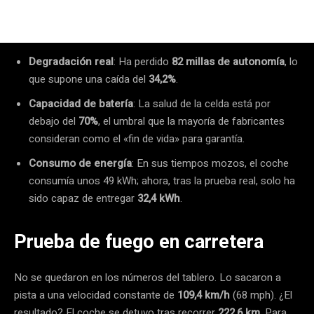
Degradación real
: Ha perdido
82 millas de autonomía
, lo
que supone una caída del
34,2%
.
Capacidad de batería
: La salud de la celda está por
debajo del
70%
, el umbral que la mayoría de fabricantes
consideran como el «fin de vida» para garantía.
Consumo de energía
: En sus tiempos mozos, el coche
consumía unos 49 kWh; ahora, tras la prueba real, solo ha
sido capaz de entregar
32,4 kWh
.
Prueba de fuego en carretera
No se quedaron en los números del tablero. Lo sacaron a
pista a una velocidad constante de
109,4 km/h
(68 mph). ¿El
resultado? El coche se detuvo tras recorrer
222,6 km
. Para