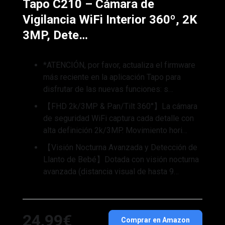
Tapo C210 – Cámara de
Vigilancia WiFi Interior 360º, 2K
3MP, Dete…
*ATENCIÓN, por favor, actualiza el firmware
más reciente en la aplicación Tapo para
disfrutar de las nuevas funciones: s…
【FHD 2k/3MP & Pan/Tilt 360°】La cámara
de seguridad WiFi captura cada detalle con
alta definición 2k/3MP. Movimiento hori…
【Visión Nocturna Avanzada y Detección de
Llanto de Bebé】Dotada con visión nocturna
avanzada (distancia visual de hasta 9…
24,99€
Comprar en Amazon