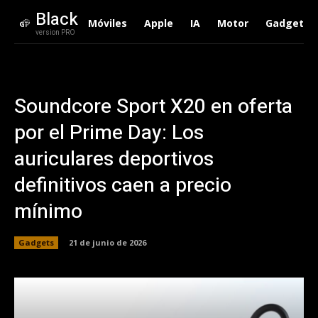
Black
Móviles
Apple
IA
Motor
Gadgets
version PRO
Soundcore Sport X20 en oferta
por el Prime Day: Los
auriculares deportivos
definitivos caen a precio
mínimo
Gadgets
21 de junio de 2026