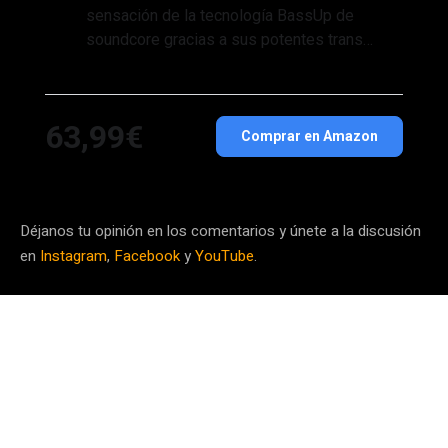
sensación de la tecnología BassUp de
soundcore gracias a sus potentes trans…
63,99€
Comprar en Amazon
Déjanos tu opinión en los comentarios y únete a la discusión
en
Instagram
,
Facebook
y
YouTube
.