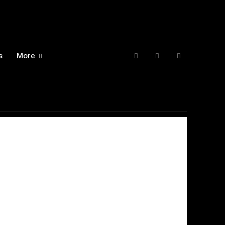
s
More