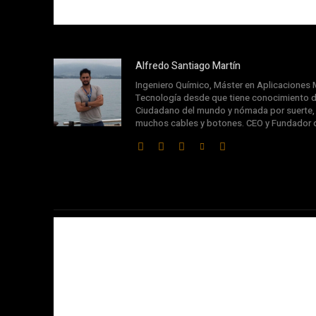
Alfredo Santiago Martín
Ingeniero Químico, Máster en Aplicaciones M
Tecnología desde que tiene conocimiento d
Ciudadano del mundo y nómada por suerte, s
muchos cables y botones. CEO y Fundador 