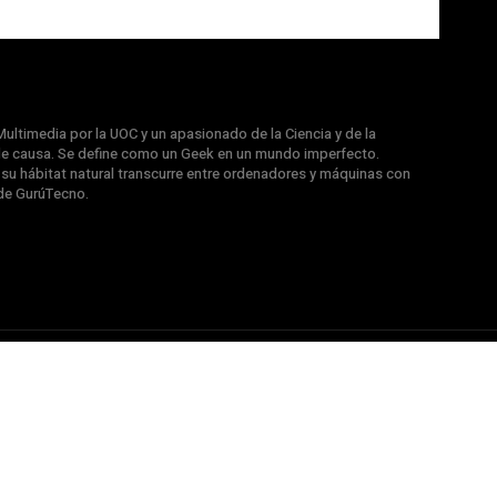
ultimedia por la UOC y un apasionado de la Ciencia y de la
e causa. Se define como un Geek en un mundo imperfecto.
u hábitat natural transcurre entre ordenadores y máquinas con
de GurúTecno.