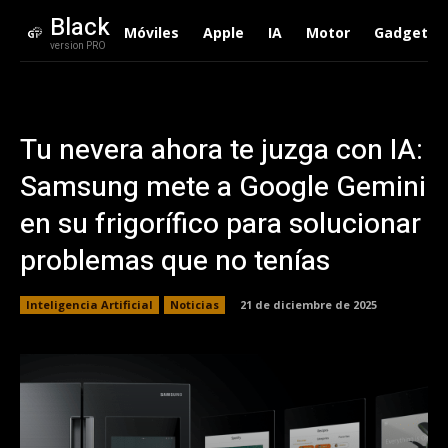
Black
Móviles
Apple
IA
Motor
Gadgets
version PRO
Tu nevera ahora te juzga con IA:
Samsung mete a Google Gemini
en su frigorífico para solucionar
problemas que no tenías
Inteligencia Artificial
Noticias
21 de diciembre de 2025