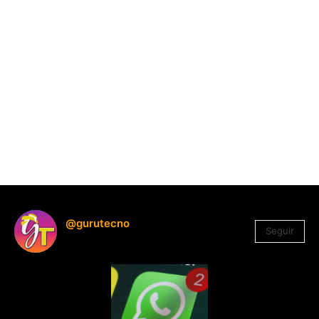
@gurutecno
Seguir
1.330
Seguidores