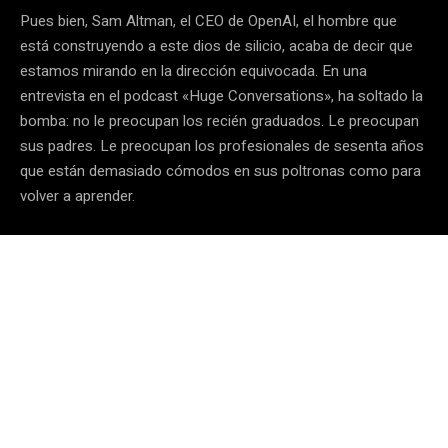
Pues bien, Sam Altman, el CEO de OpenAI, el hombre que
está construyendo a este dios de silicio, acaba de decir que
estamos mirando en la dirección equivocada. En una
entrevista en el podcast «Huge Conversations», ha soltado la
bomba: no le preocupan los recién graduados. Le preocupan
sus padres. Le preocupan los profesionales de sesenta años
que están demasiado cómodos en sus poltronas como para
volver a aprender.