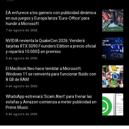
EA enfurece a los gamers con publicidad dinámica
en sus juegos y Europa lanza ‘Euro-Office’ para
hundir a Microsoft
7 de agosto de 2026
NVIDIA revienta la QuakeCon 2026: Venderá
tarjetas RTX 5090 Founders Edition a precio oficial
y repartirá 10.000$ en premios
6 de agosto de 2026
El MacBook Neo hace temblar a Microsoft:
Windows 11 se reinventa para funcionar fluido con
8 GB de RAM
6 de agosto de 2026
WhatsApp estrenará ‘Scam Alert’ para frenar las
estafas y Amazon comienza a meter publicidad en
Prime Music
6 de agosto de 2026