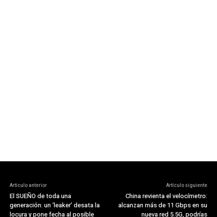
Artículo anterior
Artículo siguiente
El SUEÑO de toda una
China revienta el velocímetro:
generación: un ‘leaker’ desata la
alcanzan más de 11 Gbps en su
locura y pone fecha al posible
nueva red 5.5G, podrías