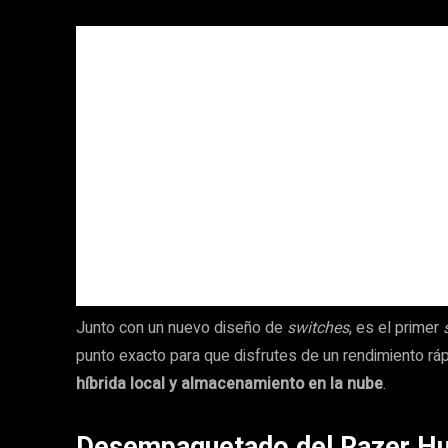
Junto con un nuevo diseño de
switches
, es el primer
punto exacto para que disfrutes de un rendimiento r
híbrida local y almacenamiento en la nube
.
Desempaquetado del Razer Hu