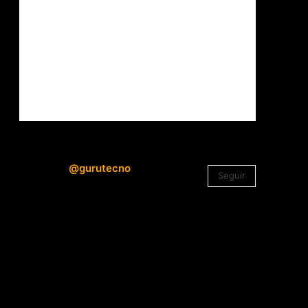
@gurutecno
Seguir
1.330
Seguidores