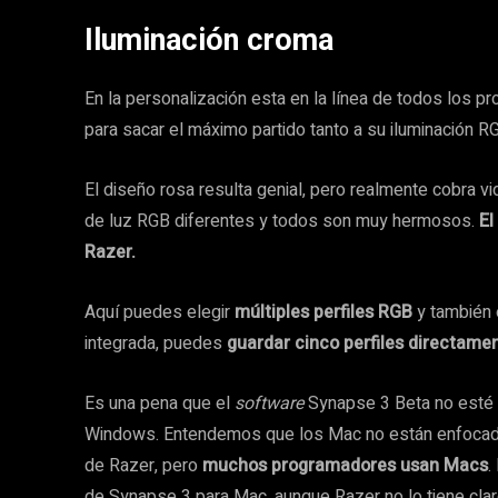
Iluminación croma
En la personalización esta en la línea de todos los p
para sacar el máximo partido tanto a su iluminación R
El diseño rosa resulta genial, pero realmente cobra vi
de luz RGB diferentes y todos son muy hermosos.
El
Razer.
Aquí puedes elegir
múltiples perfiles RGB
y también 
integrada, puedes
guardar cinco perfiles directamen
Es una pena que el
software
Synapse 3 Beta no esté d
Windows. Entendemos que los Mac no están enfocadas 
de Razer, pero
muchos programadores usan Macs
.
de Synapse 3 para Mac, aunque Razer no lo tiene clar