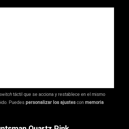
switch
táctil que se acciona y restablece en el mismo
ápido. Puedes
personalizar los ajustes
con
memoria
ntsman Quartz Pink