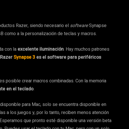
roductos Razer, siendo necesario el
software
Synapse
GB como a la personalización de teclas y macros.
da con la
excelente iluminación
. Hay muchos patrones
 Razer
Synapse 3
es el software para periféricos
es posible crear macros combinadas. Con la memoria
te en el teclado
.
isponible para Mac, solo se encuentra disponible en
a los juegos y, por lo tanto, reciben menos atención
 Esperamos que pronto esté disponible una versión beta
o. Puedes usar el teclado con tu Mac, pero con un solo