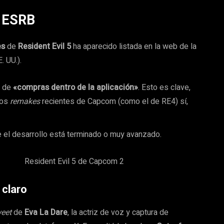
a ESRB
es
de
Resident Evil 5
ha aparecido listada en la web de la
. UU.).
a de
«compras dentro de la aplicación»
. Esto es clave,
los
remakes
recientes de Capcom (como el de RE4) sí,
 el desarrollo está terminado o muy avanzado.
 claro
weet
de
Eva La Dare
, la actriz de voz y captura de