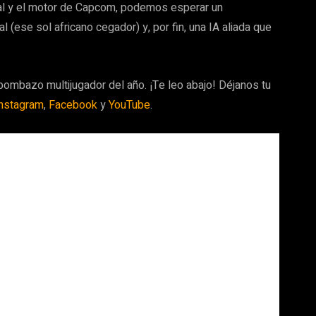
ual y el motor de Capcom, podemos esperar un
l (ese sol africano cegador) y, por fin, una IA aliada que
l bombazo multijugador del año. ¡Te leo abajo! Déjanos tu
nstagram
,
Facebook
y
YouTube
.