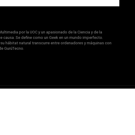
ultimedia por la UOC y un apasionado de la Ciencia y de la
e causa. Se define como un Geek en un mundo imperfecto.
u hábitat natural transcurre entre ordenadores y máquinas con
de GurúTecno.