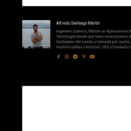
Alfredo Santiago Martín
Ingeniero Químico, Máster en Aplicaciones M
Tecnología desde que tiene conocimiento d
Ciudadano del mundo y nómada por suerte, s
muchos cables y botones. CEO y Fundador 