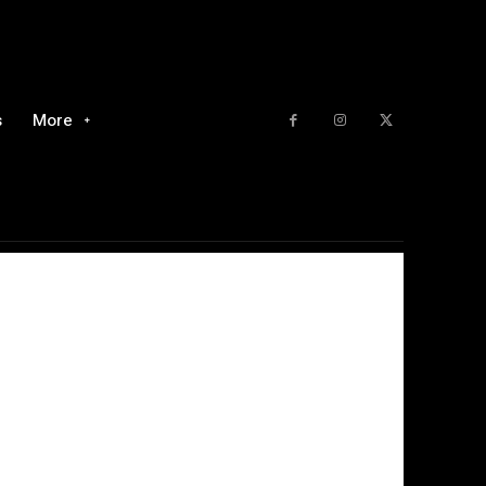
s
More