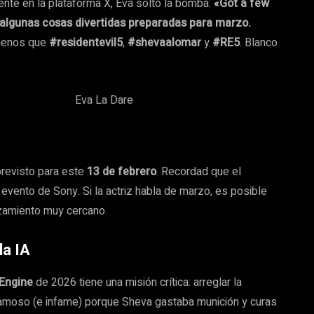
iente en la plataforma X, Eva soltó la bomba:
«Got a few
o algunas cosas divertidas preparadas para marzo.
menos que
#residentevil5
,
#shevaalomar
y
#RE5
. Blanco
revisto para este
13 de febrero
. Recordad que el
evento de Sony. Si la actriz habla de marzo, es posible
zamiento muy cercano.
la IA
Engine
de 2026 tiene una misión crítica: arreglar la
ue famoso (e infame) porque Sheva gastaba munición y curas