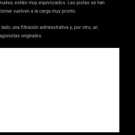
makes
, estáis muy equivocados. Las pistas se han
Alomar vuelven a la carga muy pronto.
do, una filtración administrativa y, por otro, un
agonistas originales.