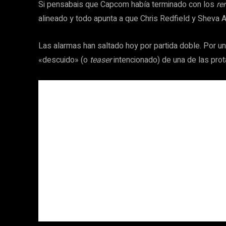
Si pensabais que Capcom había terminado con los
re
alineado y todo apunta a que Chris Redfield y Sheva 
Las alarmas han saltado hoy por partida doble. Por un la
«descuido» (o
teaser
intencionado) de una de las prot