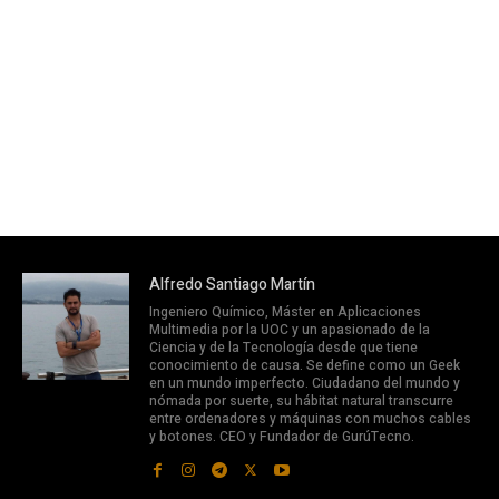
Alfredo Santiago Martín
Ingeniero Químico, Máster en Aplicaciones
Multimedia por la UOC y un apasionado de la
Ciencia y de la Tecnología desde que tiene
conocimiento de causa. Se define como un Geek
en un mundo imperfecto. Ciudadano del mundo y
nómada por suerte, su hábitat natural transcurre
entre ordenadores y máquinas con muchos cables
y botones. CEO y Fundador de GurúTecno.