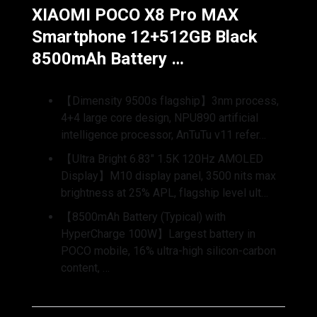
XIAOMI POCO X8 Pro MAX
Smartphone 12+512GB Black
8500mAh Battery …
【Dimensity 9500s flagship】3nm process,
4+4 large core design, NPU890 artificial
intelligence processor, AnTuTu v11 refer…
【Ultra Bright 6.83″ 1.5K 120Hz AMOLED
Display】M10 display panel, 3500 nits max
brightness at 25% APL, flagship level ult…
【8500mAh Battery (Typical) with
HyperCharge 100W】Largest battery in
POCO mobile, 16% ultra-high silicon-carbon
content, …