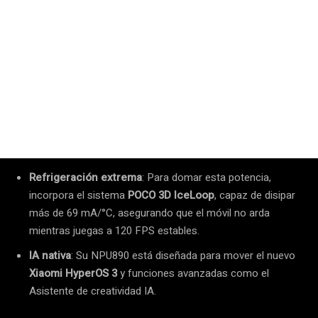
Refrigeración extrema
: Para domar esta potencia,
incorpora el sistema
POCO 3D IceLoop
, capaz de disipar
más de 69 mA/°C, asegurando que el móvil no arda
mientras juegas a 120 FPS estables.
IA nativa
: Su NPU890 está diseñada para mover el nuevo
Xiaomi HyperOS 3
y funciones avanzadas como el
Asistente de creatividad IA.