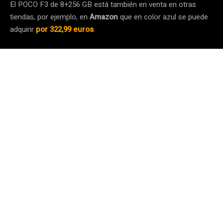
El POCO F3 de 8+256 GB está también en venta en otras
tiendas, por ejemplo, en
Amazon
que en color azul se puede
adquirir
por 322,99 euros
.