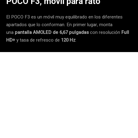
POCO F3, móvil para rato
El POCO F3 es un móvil muy equilibrado en los diferentes
apartados que lo conforman. En primer lugar, monta
una
pantalla AMOLED de 6,67 pulgadas
con resolución
Full
HD+
y tasa de refresco de
120 Hz
.