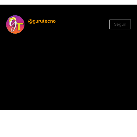
@gurutecno
Seguir
1.330
Seguidores