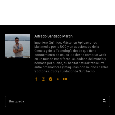
Alfredo Santiago Martín
Ingeniero Químico, Máster en Aplicaciones
Multimedia por la UOC y un apasionado de la
Ciencia y de la Tecnología desde que tiene
conocimiento de causa. Se define como un Geek
en un mundo imperfecto. Ciudadano del mundo y
nómada por suerte, su hábitat natural transcurre
entre ordenadores y máquinas con muchos cables
y botones. CEO y Fundador de GurúTecno.
Búsqueda