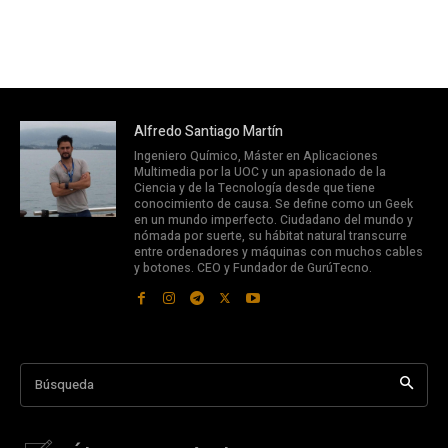
Alfredo Santiago Martín
Ingeniero Químico, Máster en Aplicaciones
Multimedia por la UOC y un apasionado de la
Ciencia y de la Tecnología desde que tiene
conocimiento de causa. Se define como un Geek
en un mundo imperfecto. Ciudadano del mundo y
nómada por suerte, su hábitat natural transcurre
entre ordenadores y máquinas con muchos cables
y botones. CEO y Fundador de GurúTecno.
Búsqueda