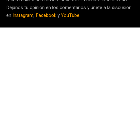
Déjanos tu opinión en los comentarios y únete a la discusión
en
Instagram
,
Facebook
y
YouTube
.