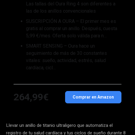
Las tallas del Oura Ring 4 son diferentes a
las de los anillos convencionales
SUSCRIPCIÓN A OURA – El primer mes es
gratis al comprar un anillo. Después, cuesta
5,99 €/mes. Oferta solo válida para n…
SMART SENSING – Oura hace un
seguimiento de más de 30 constantes
vitales: sueño, actividad, estrés, salud
cardíaca, cicl…
264,99€
Comprar en Amazon
Llevar un anillo de titanio ultraligero que automatiza el
registro de tu salud cardíaca y tus ciclos de sueño durante 8