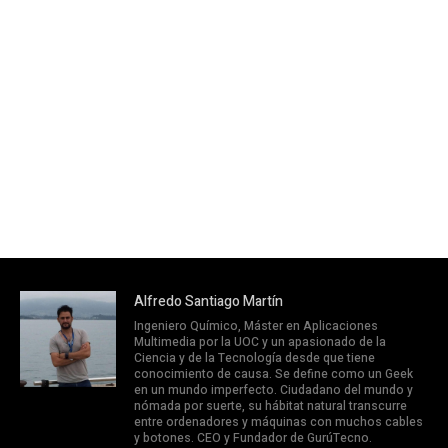
Alfredo Santiago Martín
Ingeniero Químico, Máster en Aplicaciones
Multimedia por la UOC y un apasionado de la
Ciencia y de la Tecnología desde que tiene
conocimiento de causa. Se define como un Geek
en un mundo imperfecto. Ciudadano del mundo y
nómada por suerte, su hábitat natural transcurre
entre ordenadores y máquinas con muchos cables
y botones. CEO y Fundador de GurúTecno.