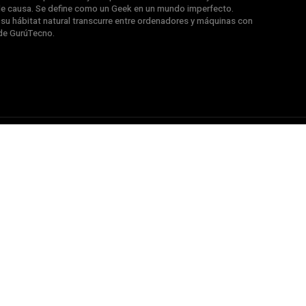
e causa. Se define como un Geek en un mundo imperfecto.
u hábitat natural transcurre entre ordenadores y máquinas con
de GurúTecno.