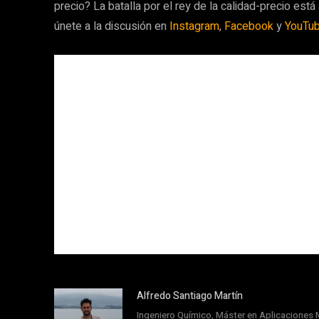
precio? La batalla por el rey de la calidad-precio está
únete a la discusión en
Instagram
,
Facebook
y
YouTu
Alfredo Santiago Martín
Ingeniero Químico, Máster en Aplicaciones M