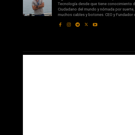
Tecnología desde que tiene conocimiento d
Ciudadano del mundo y nómada por suerte, s
muchos cables y botones. CEO y Fundador 