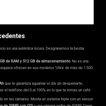
ecedentes
cio es una auténtica locura. Desgranemos la bestia:
 GB de RAM y 512 GB de almacenamiento
. No es una
 siquiera ofrecen en sus modelos ‘Ultra’ de más de 1.500
Ah
que te garantiza aguantar el día sin despeinarte,
ner el teléfono del 0 al 100% en lo que te tomas un café.
do en las cámaras. Monta un sistema triple con un sensor
én de 50MP con OIS
y una cámara selfie de 50MP. Tener