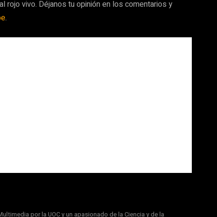
 al rojo vivo. Déjanos tu opinión en los comentarios y
be
.
ultimedia por la UOC y un apasionado de la Ciencia y de la