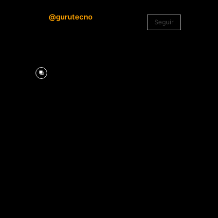
@gurutecno
Seguir
1.330
Seguidores