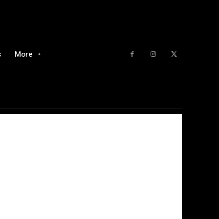
s
More