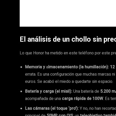
El análisis de un chollo sin pr
Lo que Honor ha metido en este teléfono por este pre
Memoria y
a
lmacenamiento (la humillación):
12
errata. Es una configuración que muchas marcas ni
euros. Se acabó el miedo a quedarte sin espacio.
Batería y carga (el misil):
Una batería de
5.200 m
acompañada de una
carga rápida de 100W
. Es te
Las cámaras (el toque ‘pro’):
Y no, no han recorta
principal de
50MP con OIS
, un
teleobjetivo tambi