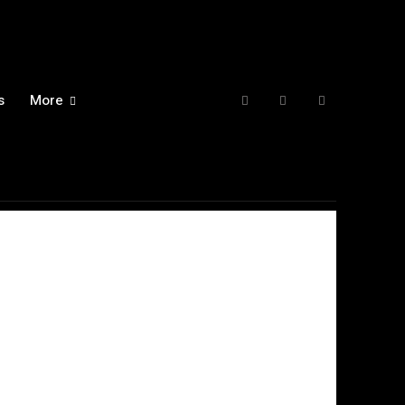
s
More