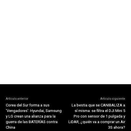
Artículo anterior
Artículo siguiente
Corea del Sur forma a sus
La bestia que se CANIBALIZA a
‘Vengadores’: Hyundai, Samsung
sí misma: se filtra el DJI Mini 5
y LG crean una alianza para la
Pro con sensor de 1 pulgada y
guerra de las BATERÍAS contra
LiDAR, ¿quién va a comprar un Air
China
3S ahora?