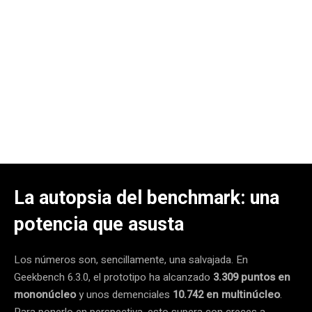
La autopsia del benchmark: una
potencia que asusta
Los números son, sencillamente, una salvajada. En
Geekbench 6.3.0, el prototipo ha alcanzado
3.309 puntos en
mononúcleo
y unos demenciales
10.742 en multinúcleo
.
Para ponerlo en perspectiva, esto supera con creces a