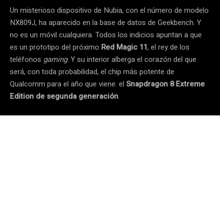
Un misterioso dispositivo de Nubia, con el número de modelo
NX809J, ha aparecido en la base de datos de Geekbench. Y
no es un móvil cualquiera. Todos los indicios apuntan a que
es un prototipo del próximo
Red Magic 11
, el rey de los
teléfonos
gaming
. Y su interior alberga el corazón del que
será, con toda probabilidad, el chip más potente de
Qualcomm para el año que viene: el
Snapdragon 8 Extreme
Edition de segunda generación
.