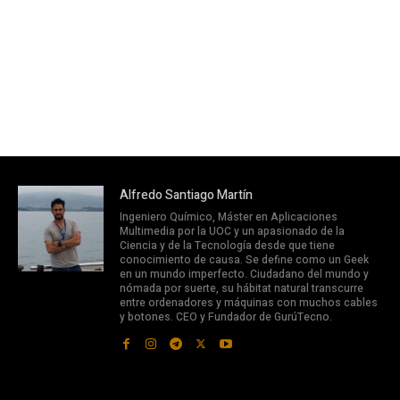
Alfredo Santiago Martín
Ingeniero Químico, Máster en Aplicaciones
Multimedia por la UOC y un apasionado de la
Ciencia y de la Tecnología desde que tiene
conocimiento de causa. Se define como un Geek
en un mundo imperfecto. Ciudadano del mundo y
nómada por suerte, su hábitat natural transcurre
entre ordenadores y máquinas con muchos cables
y botones. CEO y Fundador de GurúTecno.