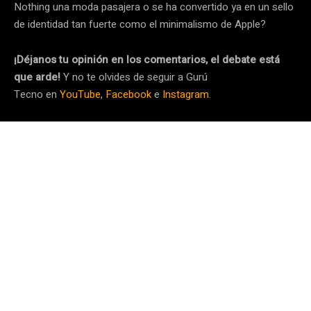
Nothing una moda pasajera o se ha convertido ya en un sello
de identidad tan fuerte como el minimalismo de Apple?
¡Déjanos tu opinión en los comentarios, el debate está
que arde!
Y no te olvides de seguir a Gurú
Tecno en
YouTube
,
Facebook
e
Instagram
.