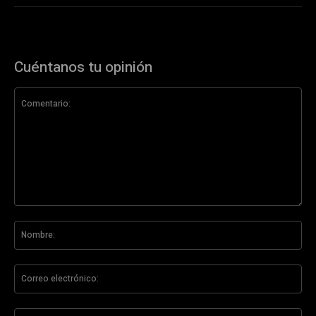
Cuéntanos tu opinión
Comentario:
No
Co
ele
Sit