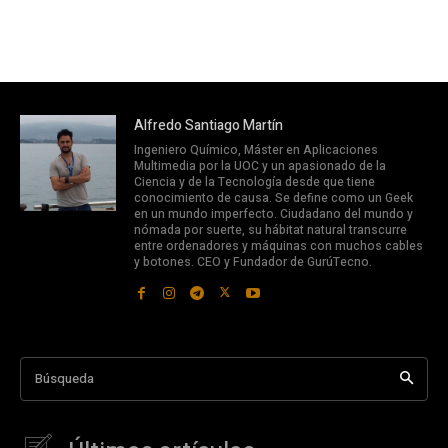
Alfredo Santiago Martín
Ingeniero Químico, Máster en Aplicaciones
Multimedia por la UOC y un apasionado de la
Ciencia y de la Tecnología desde que tiene
conocimiento de causa. Se define como un Geek
en un mundo imperfecto. Ciudadano del mundo y
nómada por suerte, su hábitat natural transcurre
entre ordenadores y máquinas con muchos cables
y botones. CEO y Fundador de GurúTecno.
Búsqueda