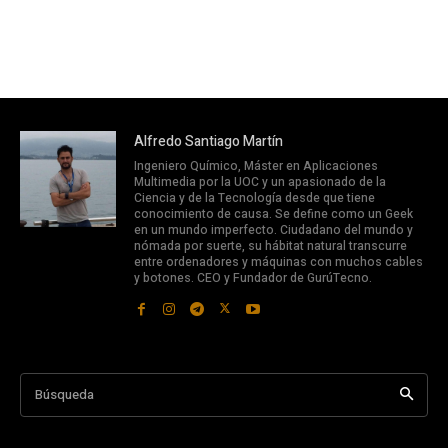
Alfredo Santiago Martín
Ingeniero Químico, Máster en Aplicaciones
Multimedia por la UOC y un apasionado de la
Ciencia y de la Tecnología desde que tiene
conocimiento de causa. Se define como un Geek
en un mundo imperfecto. Ciudadano del mundo y
nómada por suerte, su hábitat natural transcurre
entre ordenadores y máquinas con muchos cables
y botones. CEO y Fundador de GurúTecno.
Búsqueda