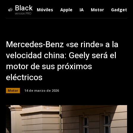
Black
Móviles
Apple
IA
Motor
Gadgets
version PRO
Mercedes-Benz «se rinde» a la
velocidad china: Geely será el
motor de sus próximos
eléctricos
Motor
14 de marzo de 2026