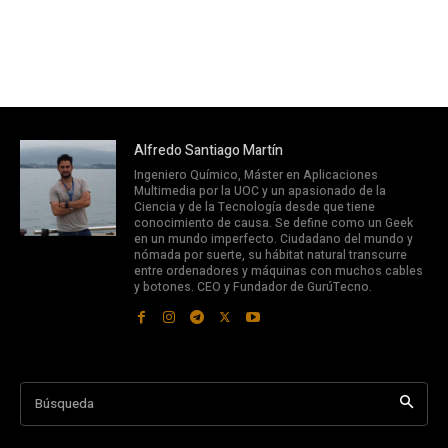
Alfredo Santiago Martín
Ingeniero Químico, Máster en Aplicaciones
Multimedia por la UOC y un apasionado de la
Ciencia y de la Tecnología desde que tiene
conocimiento de causa. Se define como un Geek
en un mundo imperfecto. Ciudadano del mundo y
nómada por suerte, su hábitat natural transcurre
entre ordenadores y máquinas con muchos cables
y botones. CEO y Fundador de GurúTecno.
Búsqueda