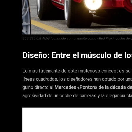
300 SEL 6.8 AMG (conocido comúnmente como «Red Pig»), coche de car
Diseño: Entre el músculo de lo
Lo más fascinante de este misterioso concept es su s
líneas cuadradas, los diseñadores han optado por un
guiño directo al
Mercedes «Ponton» de la década d
agresividad de un coche de carreras y la elegancia clá