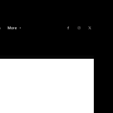
s
More