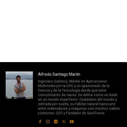
Alfredo Santiago Martín
Ingeniero Químico, Máster en Aplicaciones
Multimedia por la UOC y un apasionado de la
Ciencia y de la Tecnología desde que tiene
conocimiento de causa. Se define como un Geek
en un mundo imperfecto. Ciudadano del mundo y
nómada por suerte, su hábitat natural transcurre
entre ordenadores y máquinas con muchos cables
y botones. CEO y Fundador de GurúTecno.