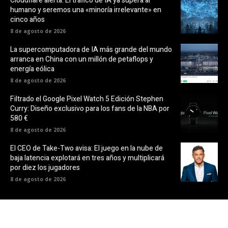
Cloudflare alerta: El tráfico de IA ya supera al
humano y seremos una «minoría irrelevante» en
cinco años
8 de agosto de 2026
La supercomputadora de IA más grande del mundo
arranca en China con un millón de petaflops y
energía eólica
8 de agosto de 2026
Filtrado el Google Pixel Watch 5 Edición Stephen
Curry: Diseño exclusivo para los fans de la NBA por
580 €
8 de agosto de 2026
El CEO de Take-Two avisa: El juego en la nube de
baja latencia explotará en tres años y multiplicará
por diez los jugadores
8 de agosto de 2026