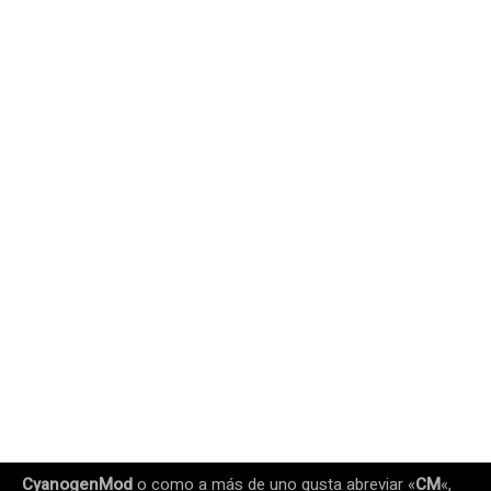
CyanogenMod
o como a más de uno gusta abreviar «
CM
«,