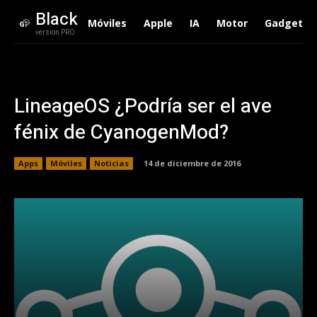
Black
Móviles
Apple
IA
Motor
Gadgets
version PRO
LineageOS ¿Podría ser el ave
fénix de CyanogenMod?
Apps
Móviles
Noticias
14 de diciembre de 2016