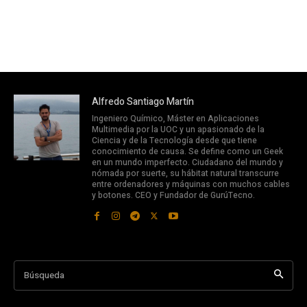
Alfredo Santiago Martín
Ingeniero Químico, Máster en Aplicaciones
Multimedia por la UOC y un apasionado de la
Ciencia y de la Tecnología desde que tiene
conocimiento de causa. Se define como un Geek
en un mundo imperfecto. Ciudadano del mundo y
nómada por suerte, su hábitat natural transcurre
entre ordenadores y máquinas con muchos cables
y botones. CEO y Fundador de GurúTecno.
Búsqueda