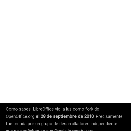
Como sabes, LibreOffice vio la luz como fork de
OpenOffice.org
el 28 de septiembre de 2010
.
Precisamente
fue creada
por un grupo de desarrolladores independiente
que no confiaban en que Oracle la mantuviera