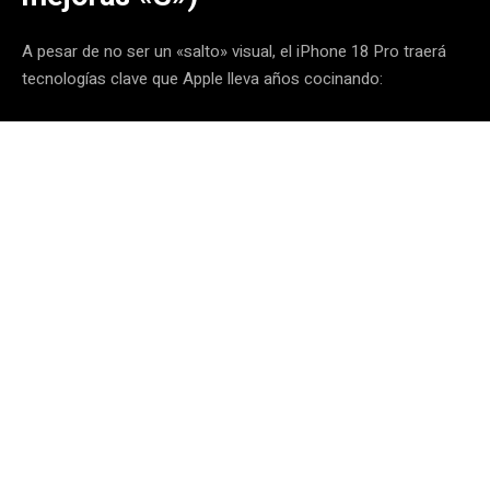
A pesar de no ser un «salto» visual, el iPhone 18 Pro traerá
tecnologías clave que Apple lleva años cocinando: