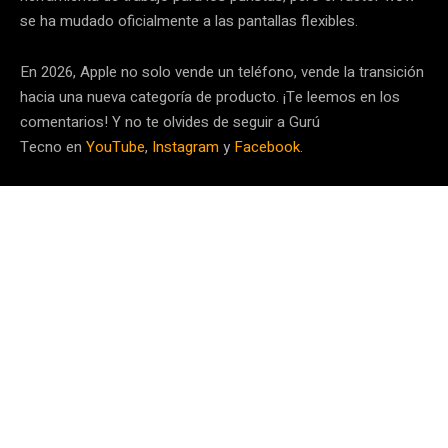
se ha mudado oficialmente a las pantallas flexibles.
En 2026, Apple no solo vende un teléfono, vende la transición
hacia una nueva categoría de producto. ¡Te leemos en los
comentarios! Y no te olvides de seguir a Gurú
Tecno en
YouTube
,
Instagram
y
Facebook
.