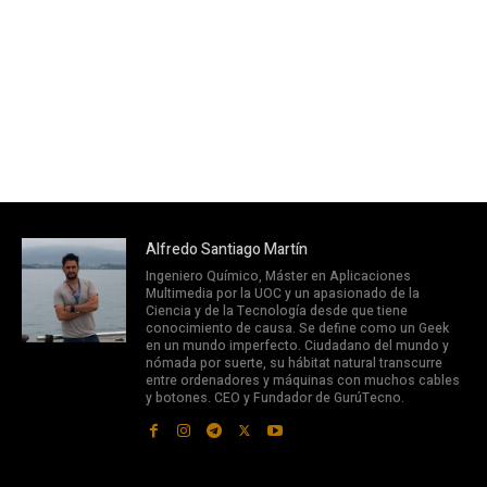
Alfredo Santiago Martín
Ingeniero Químico, Máster en Aplicaciones
Multimedia por la UOC y un apasionado de la
Ciencia y de la Tecnología desde que tiene
conocimiento de causa. Se define como un Geek
en un mundo imperfecto. Ciudadano del mundo y
nómada por suerte, su hábitat natural transcurre
entre ordenadores y máquinas con muchos cables
y botones. CEO y Fundador de GurúTecno.