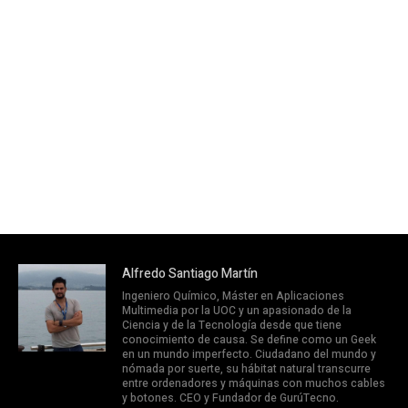
Alfredo Santiago Martín
Ingeniero Químico, Máster en Aplicaciones
Multimedia por la UOC y un apasionado de la
Ciencia y de la Tecnología desde que tiene
conocimiento de causa. Se define como un Geek
en un mundo imperfecto. Ciudadano del mundo y
nómada por suerte, su hábitat natural transcurre
entre ordenadores y máquinas con muchos cables
y botones. CEO y Fundador de GurúTecno.