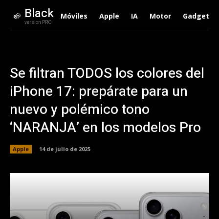
Black
Móviles
Apple
IA
Motor
Gadgets
version PRO
Se filtran TODOS los colores del
iPhone 17: prepárate para un
nuevo y polémico tono
‘NARANJA’ en los modelos Pro
Apple
14 de julio de 2025