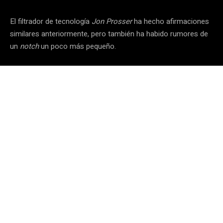
El filtrador de tecnología
Jon Prosser
ha hecho afirmaciones
similares anteriormente, pero también ha habido rumores de
un
notch
un poco más pequeño.