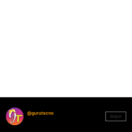
@gurutecno
Seguir
1.330
Seguidores