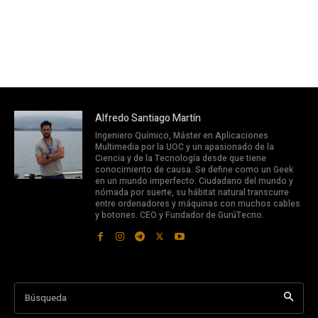
Alfredo Santiago Martín
Ingeniero Químico, Máster en Aplicaciones
Multimedia por la UOC y un apasionado de la
Ciencia y de la Tecnología desde que tiene
conocimiento de causa. Se define como un Geek
en un mundo imperfecto. Ciudadano del mundo y
nómada por suerte, su hábitat natural transcurre
entre ordenadores y máquinas con muchos cables
y botones. CEO y Fundador de GurúTecno.
Búsqueda