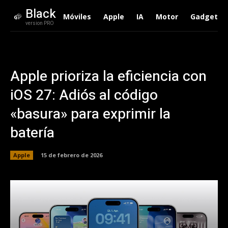
Black
Móviles
Apple
IA
Motor
Gadgets
version PRO
Apple prioriza la eficiencia con
iOS 27: Adiós al código
«basura» para exprimir la
batería
Apple
15 de febrero de 2026