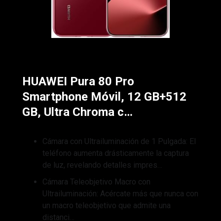
HUAWEI Pura 80 Pro
Smartphone Móvil, 12 GB+512
GB, Ultra Chroma c…
Cámara con Ultrailuminación de 1 Pulgada: El
teléfono aumenta drásticamente la captura
de luz, revelando detalles impres…
Cámara Teleobjetivo Macro con
Ultrailuminación: Acércate más que nunca con
un macro teleobjetivo que admite una
distanci…