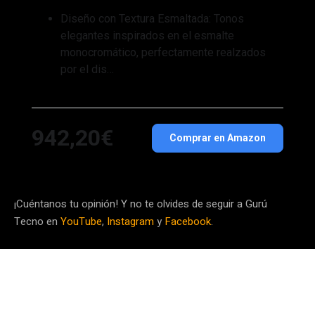
Diseño con Textura Esmaltada: Tonos
elegantes inspirados en el esmalte
monocromático, perfectamente realzados
por el dis…
942,20€
Comprar en Amazon
¡Cuéntanos tu opinión! Y no te olvides de seguir a Gurú
Tecno en
YouTube
,
Instagram
y
Facebook
.