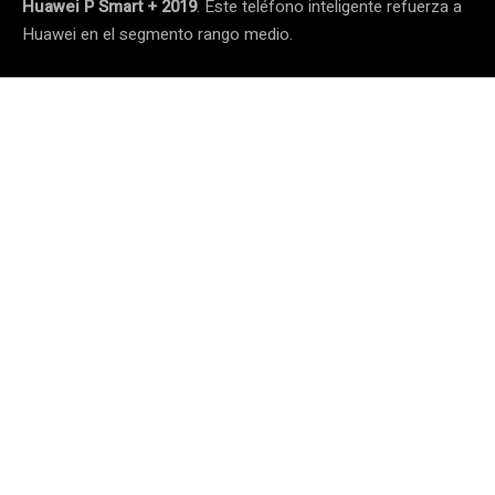
Huawei P Smart + 2019
. Este teléfono inteligente refuerza a
Huawei en el segmento rango medio.