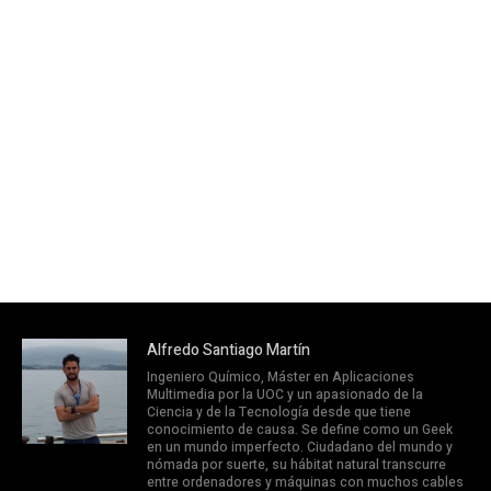
Alfredo Santiago Martín
Ingeniero Químico, Máster en Aplicaciones
Multimedia por la UOC y un apasionado de la
Ciencia y de la Tecnología desde que tiene
conocimiento de causa. Se define como un Geek
en un mundo imperfecto. Ciudadano del mundo y
nómada por suerte, su hábitat natural transcurre
entre ordenadores y máquinas con muchos cables