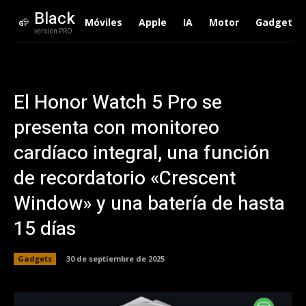
Black
Móviles
Apple
IA
Motor
Gadgets
version PRO
El Honor Watch 5 Pro se
presenta con monitoreo
cardíaco integral, una función
de recordatorio «Crescent
Window» y una batería de hasta
15 días
Gadgets
30 de septiembre de 2025