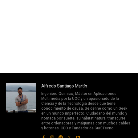
Alfredo Santiago Martín
Ingeniero Químico, Máster en Aplicaciones
Multimedia por la UOC y un apasionado de la
Ciencia y de la Tecnología desde que tiene
conocimiento de causa. Se define como un Geek
en un mundo imperfecto. Ciudadano del mundo y
nómada por suerte, su hábitat natural transcurre
entre ordenadores y máquinas con muchos cables
y botones. CEO y Fundador de GurúTecno.