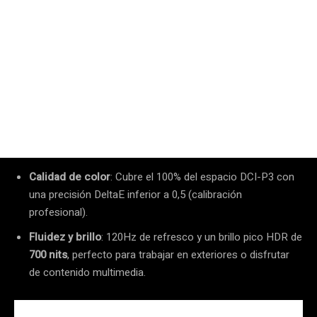
Calidad de color
: Cubre el 100% del espacio DCI-P3 con
una precisión DeltaE inferior a 0,5 (calibración
profesional).
Fluidez y brillo
: 120Hz de refresco y un brillo pico HDR de
700 nits
, perfecto para trabajar en exteriores o disfrutar
de contenido multimedia.