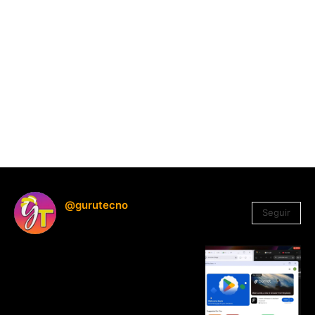
@gurutecno
Seguir
1.330
Seguidores