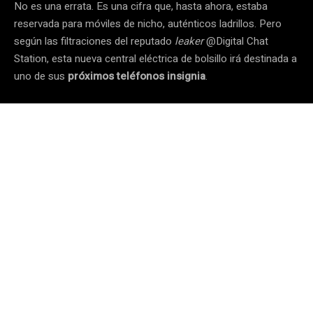
No es una errata. Es una cifra que, hasta ahora, estaba
reservada para móviles de nicho, auténticos ladrillos. Pero
según las filtraciones del reputado
leaker
@Digital Chat
Station, esta nueva central eléctrica de bolsillo irá destinada a
uno de sus
próximos teléfonos insignia
.