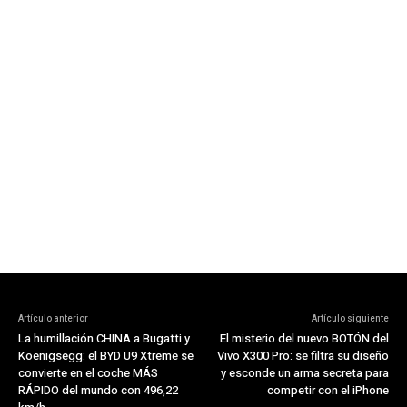
Artículo anterior
Artículo siguiente
La humillación CHINA a Bugatti y
El misterio del nuevo BOTÓN del
Koenigsegg: el BYD U9 Xtreme se
Vivo X300 Pro: se filtra su diseño
convierte en el coche MÁS
y esconde un arma secreta para
RÁPIDO del mundo con 496,22
competir con el iPhone