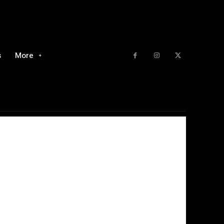
s
More