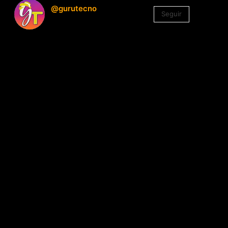
@gurutecno
Seguir
1.330
Seguidores