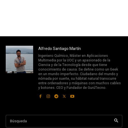
Alfredo Santiago Martín
Ingeniero Químico, Máster en Aplicaciones
Multimedia por la UOC y un apasionado de la
Ciencia y de la Tecnología desde que tiene
conocimiento de causa. Se define como un Geek
en un mundo imperfecto. Ciudadano del mundo y
nómada por suerte, su hábitat natural transcurre
entre ordenadores y máquinas con muchos cables
y botones. CEO y Fundador de GurúTecno.
Búsqueda