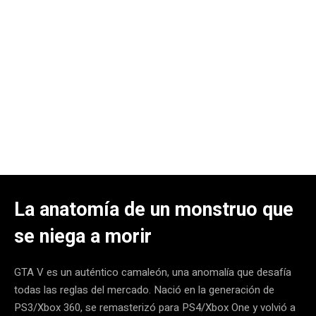
La anatomía de un monstruo que
se niega a morir
GTA V es un auténtico camaleón, una anomalía que desafía
todas las reglas del mercado. Nació en la generación de
PS3/Xbox 360, se remasterizó para PS4/Xbox One y volvió a