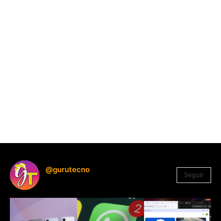
@gurutecno
Seguir
1.330
Seguidores