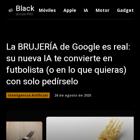
Black
Móviles
Apple
IA
Motor
Gadgets
version PRO
La BRUJERÍA de Google es real:
su nueva IA te convierte en
futbolista (o en lo que quieras)
con solo pedírselo
Inteligencia Artificial
26 de agosto de 2025