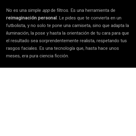
No es una simple
app
de filtros. Es una herramienta de
reimaginación personal
. Le pides que te convierta en un
futbolista, y no solo te pone una camiseta, sino que adapta la
iluminación, la pose y hasta la orientación de tu cara para que
el resultado sea sorprendentemente realista, respetando tus
rasgos faciales. Es una tecnología que, hasta hace unos
meses, era pura ciencia ficción.