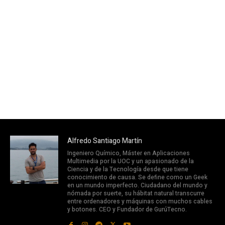
Alfredo Santiago Martín
Ingeniero Químico, Máster en Aplicaciones
Multimedia por la UOC y un apasionado de la
Ciencia y de la Tecnología desde que tiene
conocimiento de causa. Se define como un Geek
en un mundo imperfecto. Ciudadano del mundo y
nómada por suerte, su hábitat natural transcurre
entre ordenadores y máquinas con muchos cables
y botones. CEO y Fundador de GurúTecno.