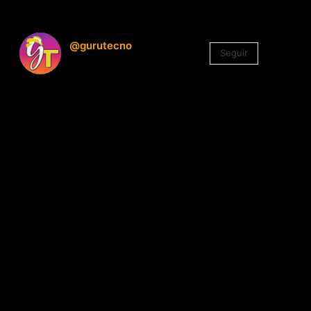
@gurutecno
Seguir
1.330
Seguidores