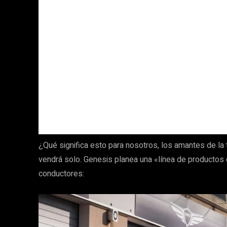
¿Qué significa esto para nosotros, los amantes de l
vendrá solo. Genesis planea una «línea de productos 
conductores: