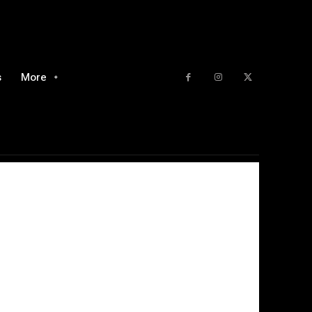
s
More