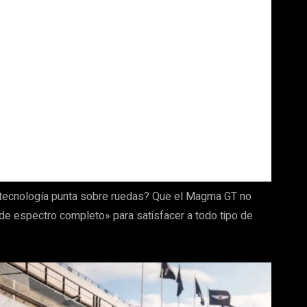
a tecnología punta sobre ruedas? Que el Magma GT no
de espectro completo» para satisfacer a todo tipo de