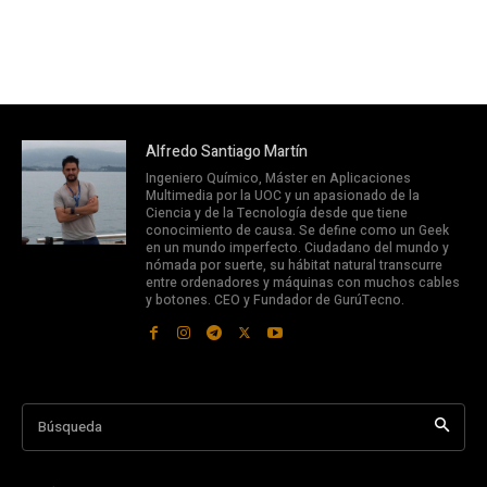
Alfredo Santiago Martín
Ingeniero Químico, Máster en Aplicaciones
Multimedia por la UOC y un apasionado de la
Ciencia y de la Tecnología desde que tiene
conocimiento de causa. Se define como un Geek
en un mundo imperfecto. Ciudadano del mundo y
nómada por suerte, su hábitat natural transcurre
entre ordenadores y máquinas con muchos cables
y botones. CEO y Fundador de GurúTecno.
Búsqueda