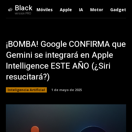
Black
Móviles
Apple
IA
Motor
Gadgets
version PRO
¡BOMBA! Google CONFIRMA que
Gemini se integrará en Apple
Intelligence ESTE AÑO (¿Siri
resucitará?)
Inteligencia Artificial
1 de mayo de 2025