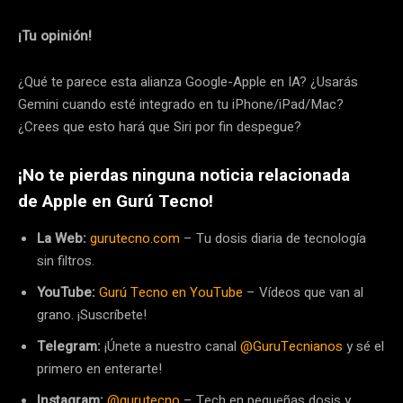
¡Tu opinión!
¿Qué te parece esta alianza Google-Apple en IA? ¿Usarás
Gemini cuando esté integrado en tu iPhone/iPad/Mac?
¿Crees que esto hará que Siri por fin despegue?
¡No te pierdas ninguna noticia relacionada
de
Apple
en Gurú Tecno!
La Web:
gurutecno.com
– Tu dosis diaria de tecnología
sin filtros.
YouTube:
Gurú Tecno en YouTube
– Vídeos que van al
grano. ¡Suscríbete!
Telegram:
¡Únete a nuestro canal
@GuruTecnianos
y sé el
primero en enterarte!
Instagram:
@gurutecno
– Tech en pequeñas dosis y