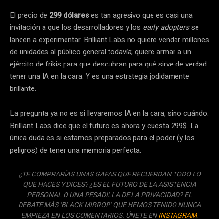
El precio de
299 dólares
es tan agresivo que es casi una
invitación a que los desarrolladores y los
early adopters
se
lancen a experimentar. Brilliant Labs no quiere vender millones
de unidades al público general todavía; quiere armar a un
ejército de frikis para que descubran para qué sirve de verdad
tener una IA en la cara. Y es una estrategia jodidamente
brillante.
La pregunta ya no es si llevaremos IA en la cara, sino cuándo.
Brilliant Labs dice que el futuro es ahora y cuesta 299$. La
única duda es si estamos preparados para el poder (y los
peligros) de tener una memoria perfecta.
¿TE COMPRARÍAS UNAS GAFAS QUE RECUERDAN TODO LO
QUE HACES Y DICES? ¿ES EL FUTURO DE LA ASISTENCIA
PERSONAL O UNA PESADILLA DE LA PRIVACIDAD? EL
DEBATE MÁS ‘BLACK MIRROR’ QUE HEMOS TENIDO NUNCA
EMPIEZA EN LOS COMENTARIOS. ÚNETE EN
INSTAGRAM
,