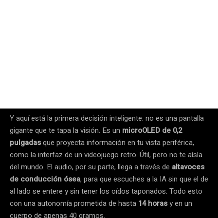
Y aquí está la primera decisión inteligente: no es una pantalla
gigante que te tapa la visión. Es un
microOLED de 0,2
pulgadas
que proyecta información en tu vista periférica,
como la interfaz de un videojuego retro. Útil, pero no te aísla
del mundo. El audio, por su parte, llega a través de
altavoces
de conducción ósea
, para que escuches a la IA sin que el de
al lado se entere y sin tener los oídos taponados. Todo esto
con una autonomía prometida de hasta
14 horas
y en un
cuerpo de apenas 40 gramos.