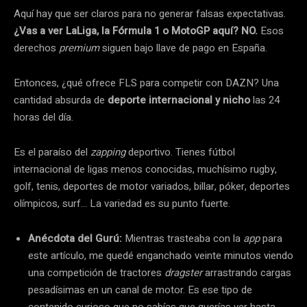
Aquí hay que ser claros para no generar falsas expectativas.
¿Vas a ver LaLiga, la Fórmula 1 o MotoGP aquí? NO.
Esos
derechos
premium
siguen bajo llave de pago en España.
Entonces, ¿qué ofrece FLS para competir con DAZN? Una
cantidad absurda de
deporte internacional y nicho
las 24
horas del día.
Es el paraíso del
zapping
deportivo. Tienes fútbol
internacional de ligas menos conocidas, muchísimo rugby,
golf, tenis, deportes de motor variados, billar, póker, deportes
olímpicos, surf… La variedad es su punto fuerte.
Anécdota del Gurú:
Mientras trasteaba con la
app
para
este artículo, me quedé enganchado veinte minutos viendo
una competición de tractores
dragster
arrastrando cargas
pesadísimas en un canal de motor. Es ese tipo de
contenido curioso que no sabías que querías ver hasta