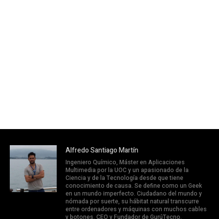
Alfredo Santiago Martín
Ingeniero Químico, Máster en Aplicaciones
Multimedia por la UOC y un apasionado de la
Ciencia y de la Tecnología desde que tiene
conocimiento de causa. Se define como un Geek
en un mundo imperfecto. Ciudadano del mundo y
nómada por suerte, su hábitat natural transcurre
entre ordenadores y máquinas con muchos cables
y botones. CEO y Fundador de GurúTecno.