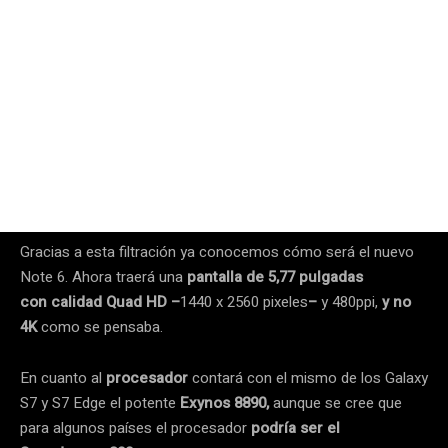
Gracias a esta filtración ya conocemos cómo será el nuevo
Note 6. Ahora traerá una
pantalla de 5,77 pulgadas
con calidad Quad HD –
1440 x 2560 pixeles
–
y 480ppi,
y no
4K
como se pensaba.
En cuanto al
procesador
contará con el mismo de los Galaxy
S7 y S7 Edge el potente
Exynos 8890,
aunque se cree que
para algunos países el procesador
podría ser el