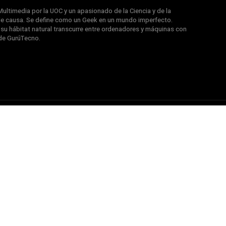
ultimedia por la UOC y un apasionado de la Ciencia y de la
e causa. Se define como un Geek en un mundo imperfecto.
u hábitat natural transcurre entre ordenadores y máquinas con
de GurúTecno.