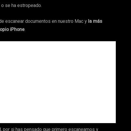
a o se ha estropeado.
s de escanear documentos en nuestro Mac y
la más
ropio iPhone
.
ud, por si has pensado que primero escaneamos y