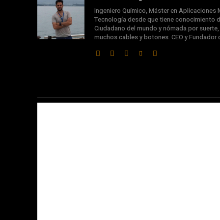
Ingeniero Químico, Máster en Aplicaciones M
Tecnología desde que tiene conocimiento d
Ciudadano del mundo y nómada por suerte, s
muchos cables y botones. CEO y Fundador 