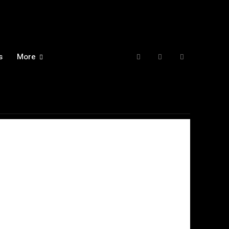
s
More