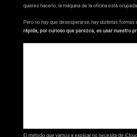
quieres hacerlo, la máquina de la oficina está ocupad
Pero no hay que desesperarse, hay distintas forma
rápida, por curioso que parezca, es usar nuestro p
El método que vamos a explicar no necesita de iClo