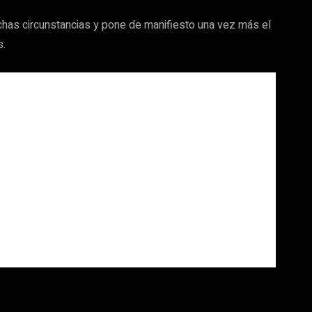
has circunstancias y pone de manifiesto una vez más el
s.