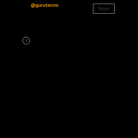
@gurutecno
Seguir
1.330
Seguidores