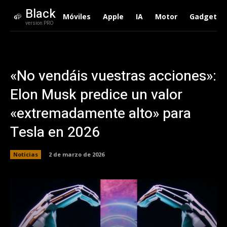
Black
Móviles
Apple
IA
Motor
Gadgets
version PRO
«No vendáis vuestras acciones»:
Elon Musk predice un valor
«extremadamente alto» para
Tesla en 2026
Noticias
2 de marzo de 2026