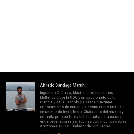
Alfredo Santiago Martín
Ingeniero Químico, Máster en Aplicaciones
Multimedia por la UOC y un apasionado de la
Ciencia y de la Tecnología desde que tiene
conocimiento de causa. Se define como un Geek
en un mundo imperfecto. Ciudadano del mundo y
nómada por suerte, su hábitat natural transcurre
entre ordenadores y máquinas con muchos cables
y botones. CEO y Fundador de GurúTecno.