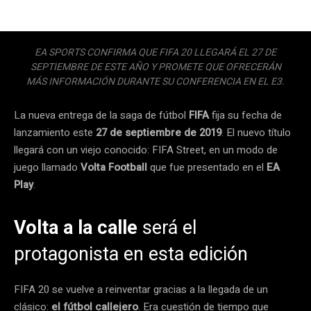
EA SPORTS CONFIRMA QUE FIFA 20 LLEGARÁ EL 27 DE
SEPTIEMBRE DE ESTE AÑO Y PROMETE QUE OFRECERÁN
MÁS INFORMACIÓN DURANTE SU CONFERENCIA EN EL E3.
La nueva entrega de la saga de fútbol
FIFA
fija su fecha de
lanzamiento este
27 de septiembre de 2019
. El nuevo título
llegará con un viejo conocido: FIFA Street, en un modo de
juego llamado
Volta Football
que fue presentado en el
EA
Play
.
Volta a la calle
será el
protagonista en esta edición
FIFA 20 se vuelve a reinventar gracias a la llegada de un
clásico:
el fútbol callejero
. Era cuestión de tiempo que