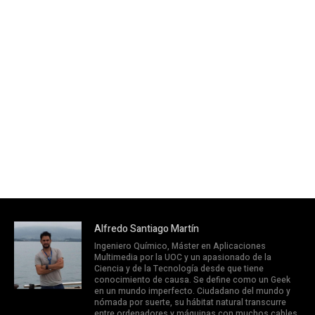
Alfredo Santiago Martín
Ingeniero Químico, Máster en Aplicaciones
Multimedia por la UOC y un apasionado de la
Ciencia y de la Tecnología desde que tiene
conocimiento de causa. Se define como un Geek
en un mundo imperfecto. Ciudadano del mundo y
nómada por suerte, su hábitat natural transcurre
entre ordenadores y máquinas con muchos cables