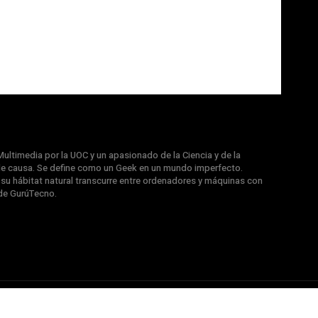
ultimedia por la UOC y un apasionado de la Ciencia y de la
e causa. Se define como un Geek en un mundo imperfecto.
u hábitat natural transcurre entre ordenadores y máquinas con
de GurúTecno.