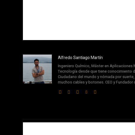
Alfredo Santiago Martín
Ingeniero Químico, Máster en Aplicaciones M
Tecnología desde que tiene conocimiento d
Ciudadano del mundo y nómada por suerte, s
muchos cables y botones. CEO y Fundador 