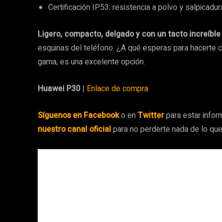
Certificación IP53: resistencia a polvo y salpicadu
Ligero, compacto, delgado y con un tacto increíble
esquinas del teléfono. ¿A qué esperas para hacerte c
gama, es una excelente opción.
Huawei P30
|
Enlace de compra
Síguenos en Facebook
o en
Twitter
para estar inform
nuestro canal oficial
para no perderte nada de lo qu