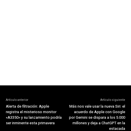
Artículo anterior
Artículo siguiente
Alerta de filtración: Apple
Más nos vale usar la nueva Siri: el
registra el misterioso monitor
acuerdo de Apple con Google
«A3350» y su lanzamiento podría
por Gemini se dispara a los 5.000
ser inminente esta primavera
millones y deja a ChatGPT en la
estacada