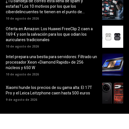
¿Tu bandeja de correo está llena de spam y
estafas? Los 10 motivos por los que los
ciberdelincuentes te tienen en el punto de...
10 de agosto de 2026
Oferta en Amazon: Los Huawei FreeClip 2 caen a
169 € y son la salvación para los que odian los
auriculares tradicionales
10 de agosto de 2026
Intel prepara una bestia para servidores: Filtrado un
procesador Xeon «Diamond Rapids» de 256
núcleos y 650 W
10 de agosto de 2026
Xiaomi hunde los precios de su gama alta: El 17T
Pro y el Leica Leitzphone caen hasta 500 euros
9 de agosto de 2026