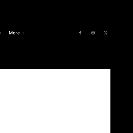
s
More