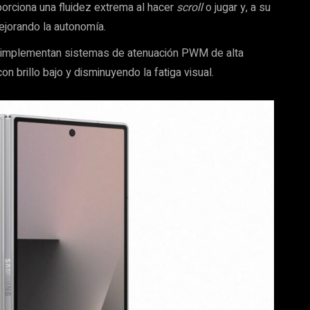
orciona una fluidez extrema al hacer
scroll
o jugar y, a su
mejorando la autonomía.
 implementan sistemas de atenuación PWM de alta
n brillo bajo y disminuyendo la fatiga visual.