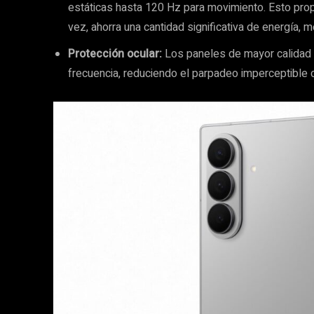
estáticas hasta 120 Hz para movimiento. Esto prop
vez, ahorra una cantidad significativa de energía, 
Protección ocular:
Los paneles de mayor calidad
frecuencia, reduciendo el parpadeo imperceptible co