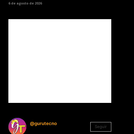
6 de agosto de 2026
@gurutecno
Seguir
1.330
Seguidores